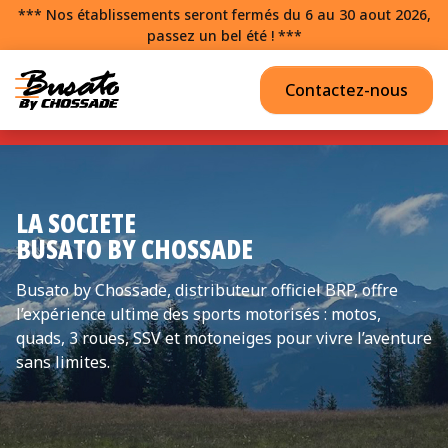
*** Nos établissements seront fermés du 6 au 30 aout 2026,
passez un bel été ! ***
Contactez-nous
LA SOCIETE
BUSATO BY CHOSSADE
Busato by Chossade, distributeur officiel BRP, offre
l’expérience ultime des sports motorisés : motos,
quads, 3 roues, SSV et motoneiges pour vivre l’aventure
sans limites.