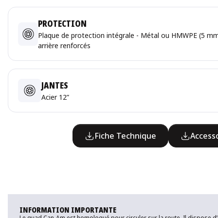
PROTECTION
Plaque de protection intégrale - Métal ou HMWPE (5 mm
arrière renforcés
JANTES
Acier 12”
Fiche Technique
Access
INFORMATION IMPORTANTE
Le quad Can-Am est homologué pour circuler sur la route. Il dispose d’une