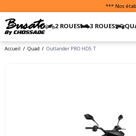
*** Nos étab
2 ROUES
3 ROUES
QU
Accueil
Quad
Outlander PRO HD5 T