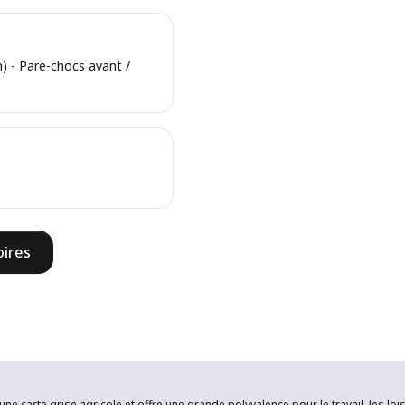
) - Pare-chocs avant /
oires
 carte grise agricole et offre une grande polyvalence pour le travail, les loisi