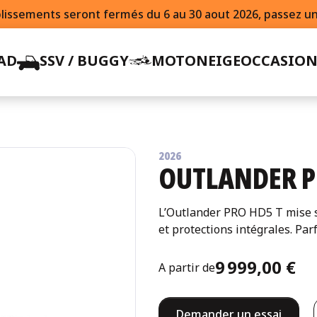
lissements seront fermés du 6 au 30 aout 2026, passez un 
AD
SSV / BUGGY
MOTONEIGE
OCCASION
2026
OUTLANDER P
L’Outlander PRO HD5 T mise sur
et protections intégrales. Par
9 999,00 €
A partir de
Demander un essai